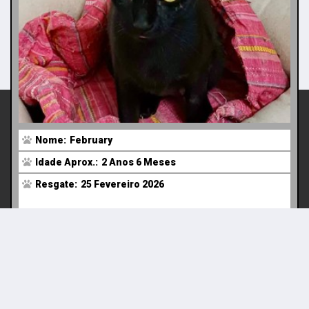
Atenção
Nome:
February
Este site utiliza cookies para melhorar a sua
Idade Aprox.:
2 Anos 6 Meses
experiência de navegação. Ao navegar no site
ACEITAR
estará a consentir a sua utilização.
Resgate:
25 Fevereiro 2026