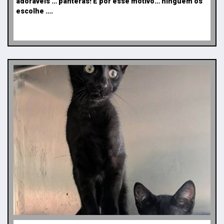
adoráveis … panteras! E por esse motivo… ninguém os
escolhe ….