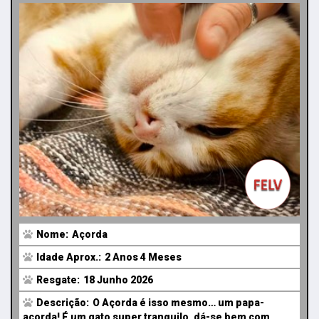
Nome:
Açorda
Idade Aprox.:
2 Anos 4 Meses
Resgate:
18 Junho 2026
Descrição:
O Açorda é isso mesmo… um papa-
açorda! É um gato super tranquilo, dá-se bem com