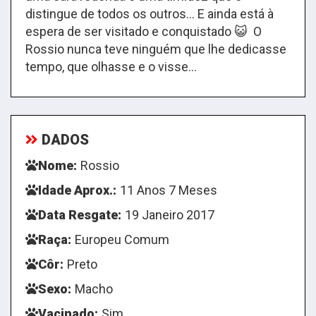
distingue de todos os outros… E ainda está à
espera de ser visitado e conquistado 😺 O
Rossio nunca teve ninguém que lhe dedicasse
tempo, que olhasse e o visse...
DADOS
Nome:
Rossio
Idade Aprox.:
11 Anos 7 Meses
Data Resgate:
19 Janeiro 2017
Raça:
Europeu Comum
Côr:
Preto
Sexo:
Macho
Vacinado:
Sim