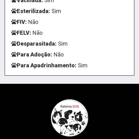
Vacinada:
Sim
Esterilizada:
Sim
FIV:
Não
FELV:
Não
Desparasitada:
Sim
Para Adoção:
Não
Para Apadrinhamento:
Sim