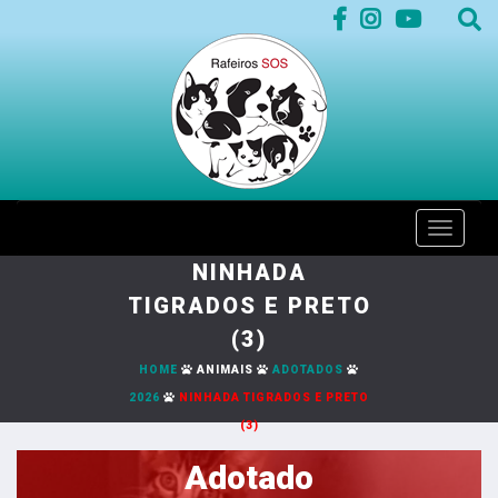
Toggle
naviga
NINHADA
TIGRADOS E PRETO
(3)
HOME
ANIMAIS
ADOTADOS
2026
NINHADA TIGRADOS E PRETO
(3)
Adotado