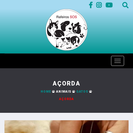
Toggle
naviga
AÇORDA
HOME
ANIMAIS
GATOS
AÇORDA