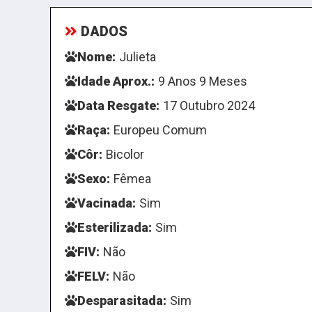
DADOS
Nome:
Julieta
Idade Aprox.:
9 Anos 9 Meses
Data Resgate:
17 Outubro 2024
Raça:
Europeu Comum
Côr:
Bicolor
Sexo:
Fêmea
Vacinada:
Sim
Esterilizada:
Sim
FIV:
Não
FELV:
Não
Desparasitada:
Sim